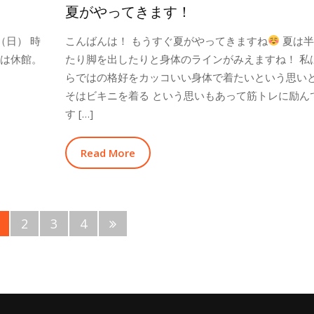
夏がやってきます！
（日） 時
こんばんは！ もうすぐ夏がやってきますね
夏は半
）は休館。
たり脚を出したりと身体のラインがみえますね！ 私
。
らではの格好をカッコいい身体で着たいという思い
そはビキニを着る という思いもあって筋トレに励ん
す […]
Read More
2
3
4