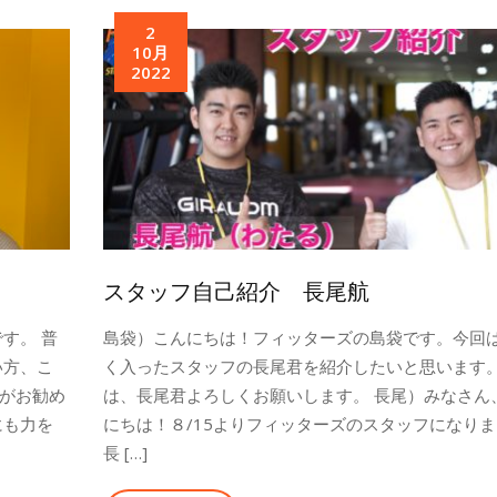
2
10月
2022
スタッフ自己紹介 長尾航
す。 普
島袋）こんにちは！フィッターズの島袋です。今回
い方、こ
く入ったスタッフの長尾君を紹介したいと思います
がお勧め
は、長尾君よろしくお願いします。 長尾）みなさん
にも力を
にちは！８/15よりフィッターズのスタッフになり
長 […]