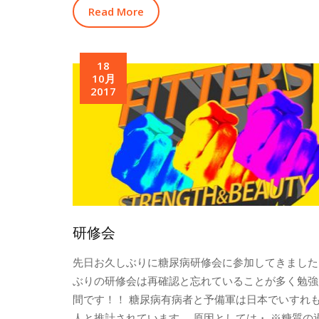
Read More
18
10月
2017
研修会
先日お久しぶりに糖尿病研修会に参加してきました
ぶりの研修会は再確認と忘れていることが多く勉強
間です！！ 糖尿病有病者と予備軍は日本でいすれも1
人と推計されています。 原因としては・ ※糖質の過剰