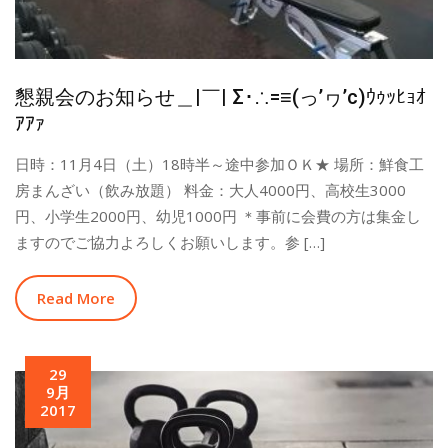
懇親会のお知らせ＿|￣| Σ･∴=≡(っ’ヮ’c)ｳｩｯﾋｮｵ
ｱｱｧ
日時：11月4日（土）18時半～途中参加ＯＫ★ 場所：鮮食工
房まんざい（飲み放題） 料金：大人4000円、高校生3000
円、小学生2000円、幼児1000円 ＊事前に会費の方は集金し
ますのでご協力よろしくお願いします。参 […]
Read More
29
9月
2017