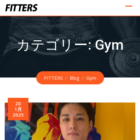
Skip
to
content
カテゴリー:
Gym
FITTERS
/
Blog
/
Gym
20
1月
2025