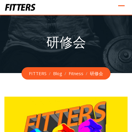
Skip
to
content
研修会
FITTERS
/
Blog
/
Fitness
/
研修会