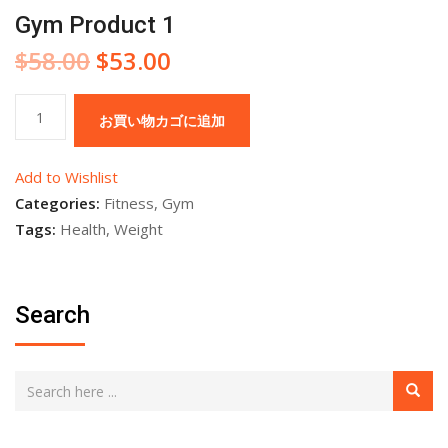
Gym Product 1
元
現
$
58.00
$
53.00
の
在
価
の
Gym
お買い物カゴに追加
格
価
Product
は
格
1
Add to Wishlist
$58.00
は
個
Categories:
Fitness
,
Gym
で
$53.00
Tags:
Health
,
Weight
し
で
た。
す。
Search