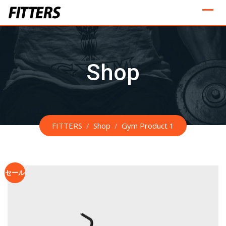
Skip
to
content
Shop
FITTERS
/
Shop
/
Gym Product 1
セール