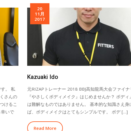
20
11月
2017
Kazuaki Ido
す。 私
元RIZAPトレーナー 2018 BBJ高知龍馬大会ファイ
くさんの
『やさしくボディメイク』はじめませんか？ ボディ
つけるこ
は難解なものではありません。 基本的な知識さえ身
ら幸いで
ば、ボディメイクはとてもシンプルです。 ボデ […]
Read More