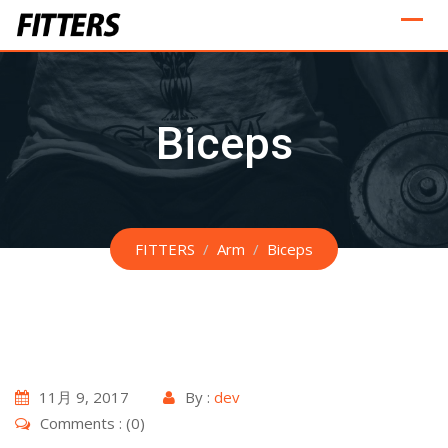
Skip
to
content
Biceps
FITTERS
/
Arm
/
Biceps
11月 9, 2017
By :
dev
Comments : (0)